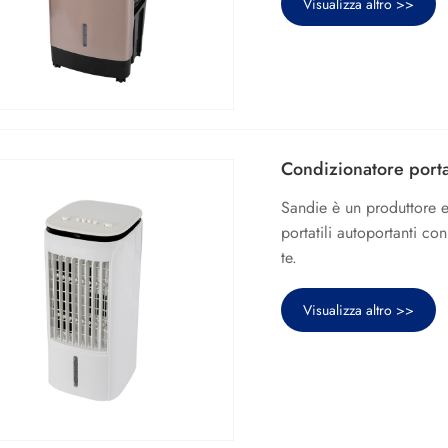
Visualizza altro >>
Condizionatore portat
Sandie è un produttore e
portatili autoportanti co
te.
Visualizza altro >>