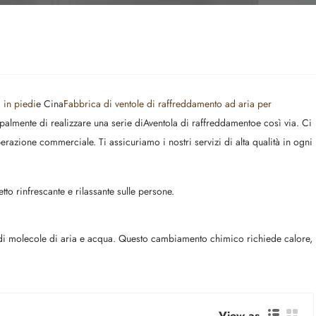
a in piedi
e Cina
Fabbrica di ventole di raffreddamento ad aria per
palmente di realizzare una serie di
A
ventola di raffreddamento
e così via. Ci
perazione commerciale. Ti assicuriamo i nostri servizi di alta qualità in ogni
to rinfrescante e rilassante sulle persone.
la di molecole di aria e acqua. Questo cambiamento chimico richiede calore,
View as