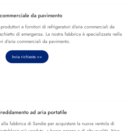
a commerciale da pavimento
roduttori e fornitori di refrigeratori d'aria commerciali da
schietto di emergenza. La nostra fabbrica è specializzata nella
ori d'aria commerciali da pavimento.
Invia richiesta >>
freddamento ad aria portatile
 alla fabbrica di Sandie per acquistare la nuova ventola di
ortableair più venduta, a basso prezzo e di alta qualità. Non