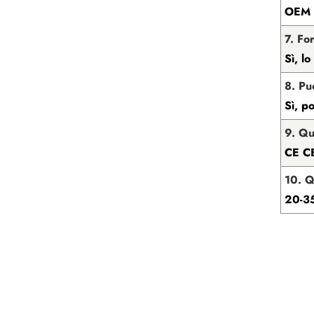
OEM è
7. Fo
Sì, lo
8. Pu
Sì, p
9. Qu
CE C
10. Q
20-35