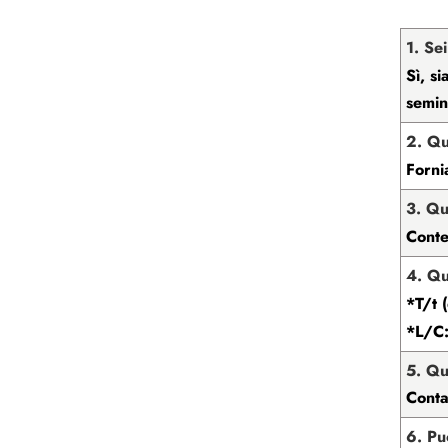
1. Se
Sì, s
semin
2. Qu
Forni
3. Qu
Cont
4. Qu
*T/t 
*L/C:
5. Qu
Conta
6. Pu