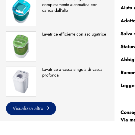
completamente automatica con
Aiuta 
carica dall'alto
Adatto
Salva 
Lavatrice efficiente con asciugatrice
Statur
Abbigl
Lavatrice a vasca singola di vasca
Rumore
profonda
Legger
Visualizza altro
Conseg
Via ma