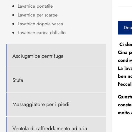
Lavatrice portatile
Lavatrice per scarpe
Lavatrice doppia vasca
Desc
Lavatrice carica dall'alto
Ci ded
Cina p
Asciugatrice centrifuga
condiv
La lav
ben no
Stufa
l'ecce
Questa
Massaggiatore per i piedi
consta
molto 
Ventola di raffreddamento ad aria