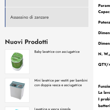
Parame
Capaci
Assassino di zanzare
Poten
Dimen
Nuovi Prodotti
Dimen
Baby lavatrice con asciugatrice
N. W.
QTY/
Mini lavatrice per vestiti per bambini
con doppia vasca e asciugatrice
Funzio
La lav
I prob
batter
Lavatrice a vasca singola