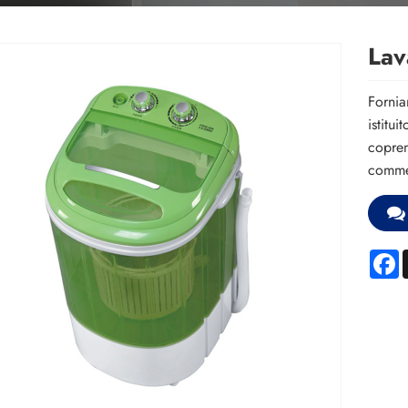
Lav
Fornia
istitui
copren
commer
F