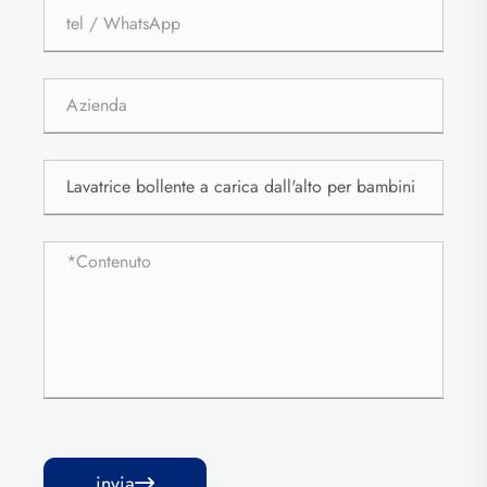
invia
