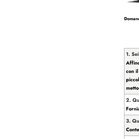
Domand
1. Se
Affin
con i
picco
metto
2. Qu
Forni
3. Qu
Cont