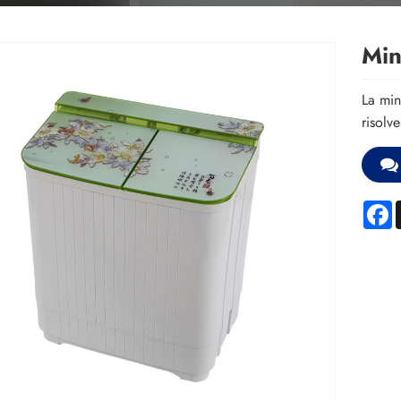
Min
La min
risolv
F