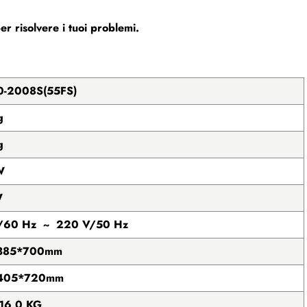
r risolvere i tuoi problemi.
-2008S(55FS)
g
g
W
W
/60 Hz ~ 220 V/50 Hz
385*700mm
405*720mm
16,0 KG