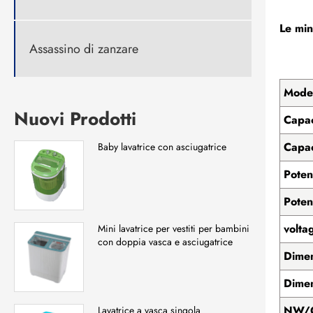
Le min
Assassino di zanzare
Model
Nuovi Prodotti
Capac
Capac
Baby lavatrice con asciugatrice
Poten
Poten
volta
Mini lavatrice per vestiti per bambini
con doppia vasca e asciugatrice
Dimen
Dimen
NW/
Lavatrice a vasca singola