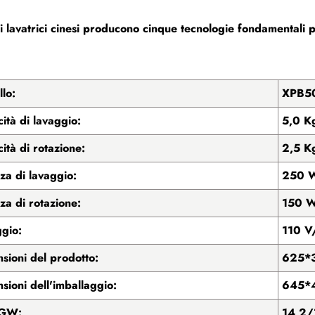
i lavatrici cinesi producono cinque tecnologie fondamentali pe
lo:
XPB50
ità di lavaggio:
5,0 K
ità di rotazione:
2,5 K
za di lavaggio:
250 
za di rotazione:
150 
ggio:
110 V
sioni del prodotto:
625*
sioni dell'imballaggio:
645*
GW:
14,2/