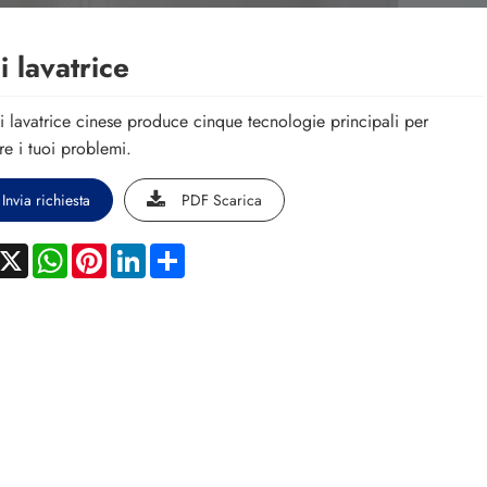
i lavatrice
i lavatrice cinese produce cinque tecnologie principali per
ere i tuoi problemi.
Invia richiesta
PDF Scarica
acebook
X
WhatsApp
Pinterest
LinkedIn
Share