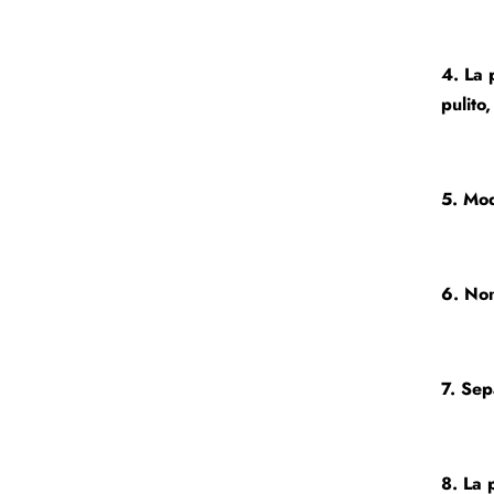
4. La 
pulito
5. Mod
6. Non
7. Sep
8. La 