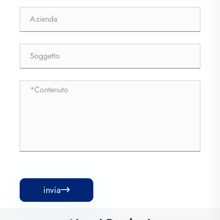
invia
