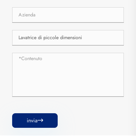
invia
